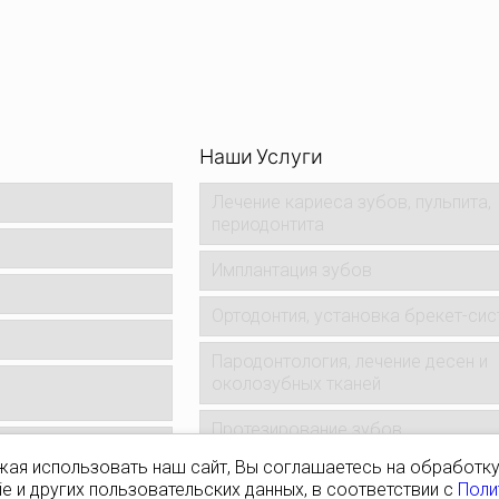
Наши Услуги
Лечение кариеса зубов, пульпита,
периодонтита
Имплантация зубов
Ортодонтия, установка брекет-сис
Пародонтология, лечение десен и
околозубных тканей
Протезирование зубов
ая использовать наш сайт, Вы соглашаетесь на обработк
Хирургия, удаление зубов, кист
e и других пользовательских данных, в соответствии с
Поли